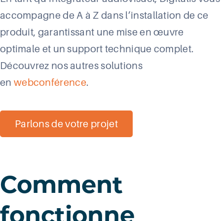
accompagne de A à Z dans l’installation de ce
produit, garantissant une mise en œuvre
optimale et un support technique complet.
Découvrez nos autres solutions
en
we
b
con
férence
.
Parlons de votre projet
Comment
fonctionne