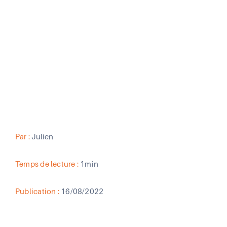
audiovisuels performants pour améliorer
votre communication interne et externe ?
Faites appel à Digitalis, votre intégrateur
audiovisuel.
Par :
Julien
Temps de lecture :
1min
Publication :
16/08/2022