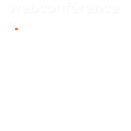
webconférence
?
.
Digitalis, votre partenaire en ingénierie
audiovisuelle, vous livre tous ses conseils
pour réussir votre webconférence en étant
bien équipé. Découvrez nos solutions et
profitez d’un accompagnement
personnalisé.